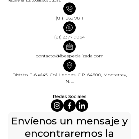
resolveremos todas sus dudas.
(81) 1363 9811
(81) 2377 9064
contacto@ibespecializada.com
Distrito B-6 #145, Col. Leones, C.P. 64600, Monterrey,
N.L.
Redes Sociales
Envíenos un mensaje y
encontraremos la