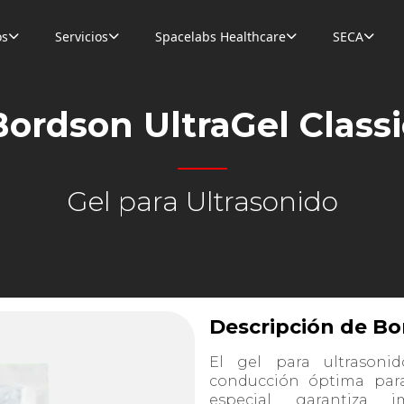
os
Servicios
Spacelabs Healthcare
SECA




Bordson UltraGel Classi
Gel para Ultrasonido
Descripción de Bo
El gel para ultrasoni
conducción óptima para
especial garantiza 