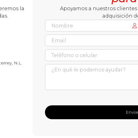
ceremos la
Apoyamos a nuestros clientes 
das.
adquisición d
errey, N.L.