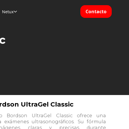
Contacto
Netux

c
rdson UltraGel Classic
do Bordson UltraGel Classic ofrece una
 exámenes ultrasonográficos. Su fórmula
imágenes claras y precisas durante